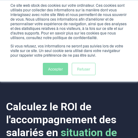
Ce site web stock des cookies sur votre ordinateur. Ces cookies sont
utilisés pour collecter des informations sur la manière dont vous
interagissez avec notre site Web et nous permettent de nous souvenir
de vous. Nous utilisons ces informations afin d'améliorer et de
personnaliser votre expérience de navigation, ainsi que des analyses
et des statistiques relatives à nos visiteurs, à la fois sur ce site et sur
d'autres supports. Pour en savoir plus sur les cookies que nous
Notre solution
Cas d'usage
Actualités
utilisons, consultez notre politique de confidentialité.
Si vous refusez, vos informations ne seront pas suivies lors de votre
Le ClubRH 🇫🇷
Mon espace
Nous rejoindre
visite sur ce site. Un seul cookie sera utilisé dans votre navigateur
pour rappeler votre préférence de ne pas être suivi.
Demande de Démo
Accepter
Refuser
Calculez le ROI de
l'accompagnement des
salariés en
situation de